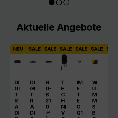
Produktgalerie überspringen
Aktuelle Angebote
NEU
SALE
SALE
SALE
SALE
SALE
SAL
DI
DI
H
T
IM
W
A
GI
GI
D-
E
E
U
QI
T
T
S
C
T
M
N
R
R
21
H
E
M
O
A
A
0
NI
O
S
V
DI
DI
V
Q1
B
A
SA
T-