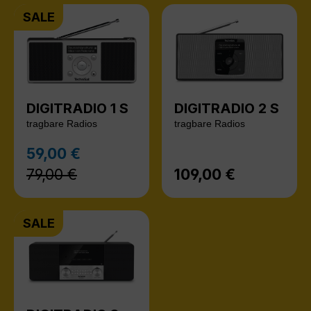
SALE
DIGITRADIO 1 S
DIGITRADIO 2 S
tragbare Radios
tragbare Radios
Regulärer Preis:
59,00 €
Verkaufspreis:
79,00 €
109,00 €
Regulärer Preis:
SALE