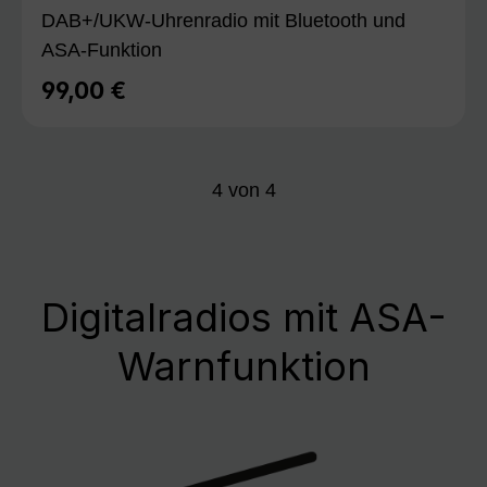
DAB+/UKW-Uhrenradio mit Bluetooth und
ASA-Funktion
99,00 €
Regulärer Preis:
4
von
4
Digitalradios mit ASA-
Warnfunktion