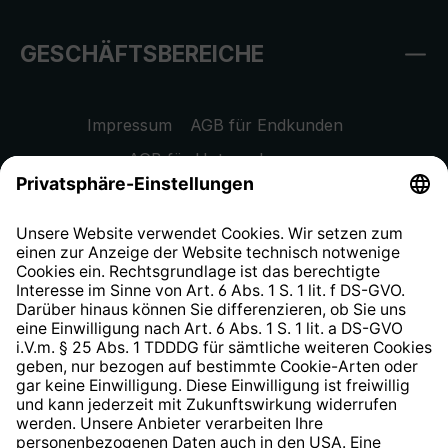
GESCHÄFTSBEREICHE
Impressum
AGB für Endkunden
AGB für Unternehmen
Datenschutzhinweis
EU Data Act
Widerrufsrecht
Hinweisgeberschutzsystem
Barrierefreiheit