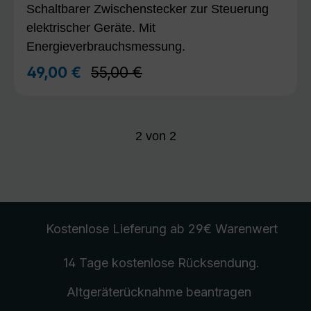
Schaltbarer Zwischenstecker zur Steuerung
elektrischer Geräte. Mit
Energieverbrauchsmessung.
Regulärer Preis:
49,00 €
55,00 €
Verkaufspreis:
2
von
2
Kostenlose Lieferung
ab 29€ Warenwert
14 Tage kostenlose
Rücksendung
.
Altgeräterücknahme
beantragen