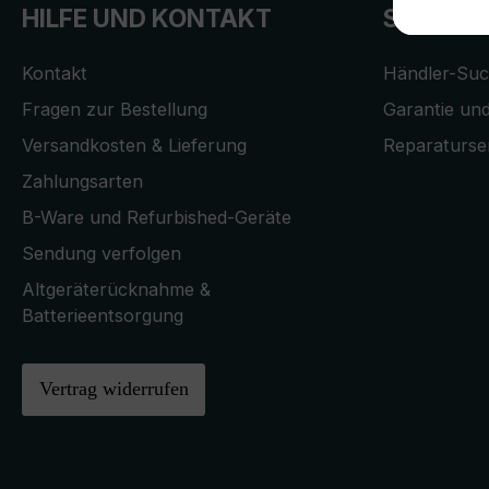
HILFE UND KONTAKT
SERVICE
Kontakt
Händler-Su
Fragen zur Bestellung
Garantie und
Versandkosten & Lieferung
Reparaturse
Zahlungsarten
B-Ware und Refurbished-Geräte
Sendung verfolgen
Altgeräterücknahme &
Batterieentsorgung
Vertrag widerrufen