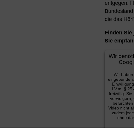
entgegen. H
Bundesland 
die das Hörf
Finden Sie 
Sie empfan
Wir benöt
Googl
Wir haben
eingebunden. M
Einwilligung
i.V.m. § 25
freiwillig. 
verweigern,
befürchten
Video nicht a
zudem jeder
ohne das