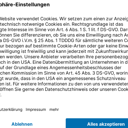
14 Tage kostenlose
Rücksendung
.
r anmelden und
10,-€ Gutschein
er