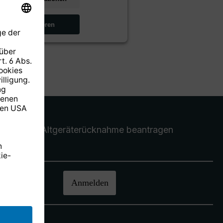
Akzeptieren
Altgeräterücknahme
beantragen
halten.
Anmelden