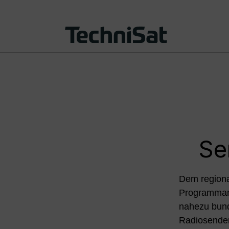
Se
Dem region
Programman
nahezu bun
Radiosender 