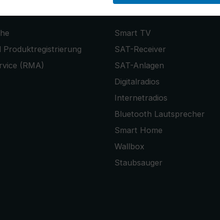
PRODUKTE
che
Smart TV
 Produktregistrierung
SAT-Receiver
rvice (RMA)
SAT-Anlagen
Digitalradios
Internetradios
Bluetooth Lautsprecher
Smart Home
Wallbox
Staubsauger