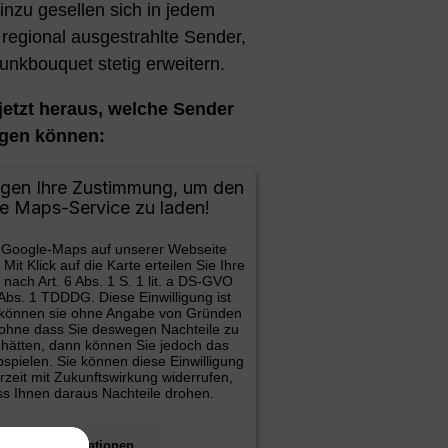
inzu gesellen sich in jedem
regional ausgestrahlte Sender,
unkbouquet stetig erweitern.
jetzt heraus, welche Sender
gen können:
igen Ihre Zustimmung, um den
e Maps-Service zu laden!
 Google-Maps auf unserer Webseite
it Klick auf die Karte erteilen Sie Ihre
 nach Art. 6 Abs. 1 S. 1 lit. a DS-GVO
 Abs. 1 TDDDG. Diese Einwilligung ist
Sie können sie ohne Angabe von Gründen
 ohne dass Sie deswegen Nachteile zu
 hätten, dann können Sie jedoch das
bspielen. Sie können diese Einwilligung
zeit mit Zukunftswirkung widerrufen,
s Ihnen daraus Nachteile drohen.
Mehr Informationen