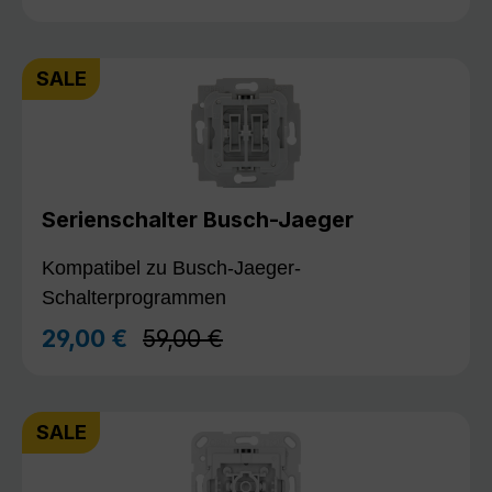
SALE
Serienschalter Busch-Jaeger
Kompatibel zu Busch-Jaeger-
Schalterprogrammen
Regulärer Preis:
29,00 €
59,00 €
Verkaufspreis:
SALE