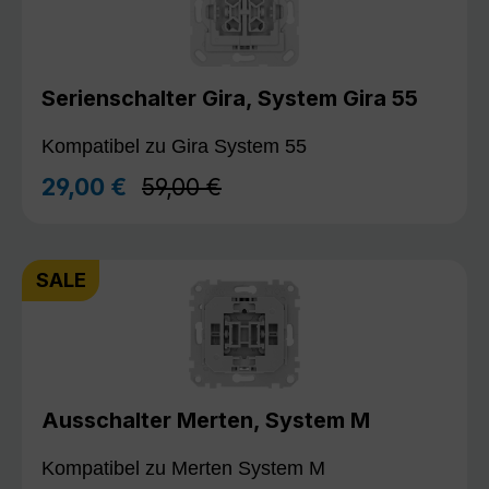
Serienschalter Gira, System Gira 55
Kompatibel zu Gira System 55
Regulärer Preis:
29,00 €
59,00 €
Verkaufspreis:
SALE
Ausschalter Merten, System M
Kompatibel zu Merten System M