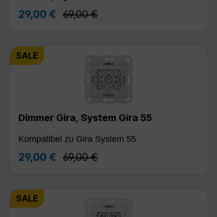
Regulärer Preis:
29,00 €
69,00 €
Verkaufspreis:
SALE
Dimmer Gira, System Gira 55
Kompatibel zu Gira System 55
Regulärer Preis:
29,00 €
69,00 €
Verkaufspreis:
SALE