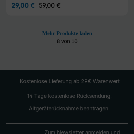
Regulärer Preis:
29,00 €
59,00 €
Verkaufspreis:
Mehr Produkte laden
8
von
10
Kostenlose Lieferung
ab 29€ Warenwert
14 Tage kostenlose
Rücksendung
.
Altgeräterücknahme
beantragen
Zum Newsletter anmelden und