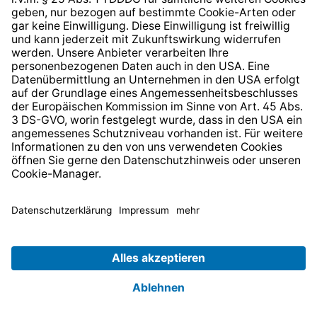
* Alle Preise inkl. gesetzl. Mehrwertsteuer zzgl.
Versandkosten
und ggf. Nachnahmegebühren, wenn nicht
anders angegeben.
© 2026 TechniSat Digital GmbH
TechniSat ist ein Unternehmen der
LEPPER Stiftung e.S.
.