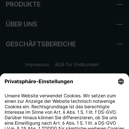
PRODUKTE
ÜBER UNS
GESCHÄFTSBEREICHE
Impressum
AGB für Endkunden
AGB für Unternehmen
Datenschutzhinweis
EU Data Act
Widerrufsrecht
Hinweisgeberschutzsystem
Barrierefreiheit