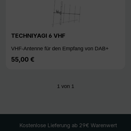
TECHNIYAGI 6 VHF
VHF-Antenne für den Empfang von DAB+
55,00 €
Regulärer Preis:
1
von
1
Kostenlose Lieferung
ab 29€ Warenwert