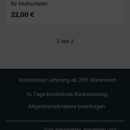
für Multischalter
22,00 €
Regulärer Preis:
2
von
2
Kostenlose Lieferung
ab 29€ Warenwert
14 Tage kostenlose
Rücksendung
.
Altgeräterücknahme
beantragen
Zum Newsletter anmelden und