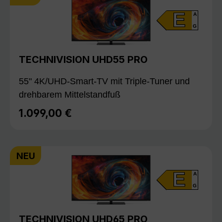
E
A
G
TECHNIVISION UHD55 PRO
55" 4K/UHD-Smart-TV mit Triple-Tuner und
drehbarem Mittelstandfuß
1.099,00 €
Regulärer Preis:
NEU
E
A
G
TECHNIVISION UHD65 PRO