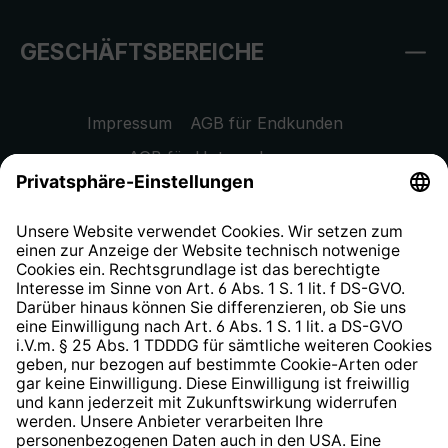
GESCHÄFTSBEREICHE
Impressum
AGB für Endkunden
AGB für Unternehmen
Datenschutzhinweis
EU Data Act
Widerrufsrecht
Hinweisgeberschutzsystem
Barrierefreiheit