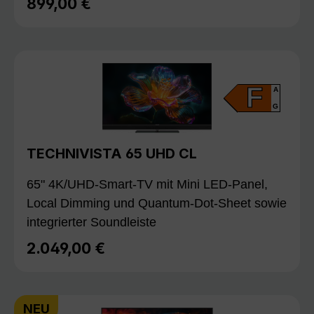
899,00 €
Regulärer Preis:
F
A
G
TECHNIVISTA 65 UHD CL
65" 4K/UHD-Smart-TV mit Mini LED-Panel,
Local Dimming und Quantum-Dot-Sheet sowie
integrierter Soundleiste
2.049,00 €
Regulärer Preis:
NEU