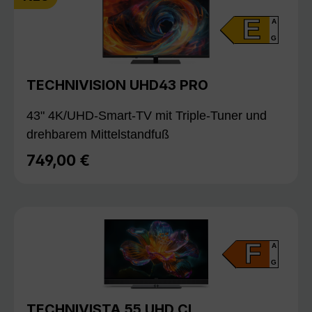
E
A
G
TECHNIVISION UHD43 PRO
43" 4K/UHD-Smart-TV mit Triple-Tuner und
drehbarem Mittelstandfuß
749,00 €
Regulärer Preis:
F
A
G
TECHNIVISTA 55 UHD CL