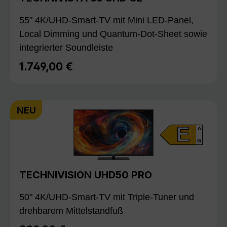
55" 4K/UHD-Smart-TV mit Mini LED-Panel,
Local Dimming und Quantum-Dot-Sheet sowie
integrierter Soundleiste
1.749,00 €
Regulärer Preis:
NEU
E
A
G
TECHNIVISION UHD50 PRO
50" 4K/UHD-Smart-TV mit Triple-Tuner und
drehbarem Mittelstandfuß