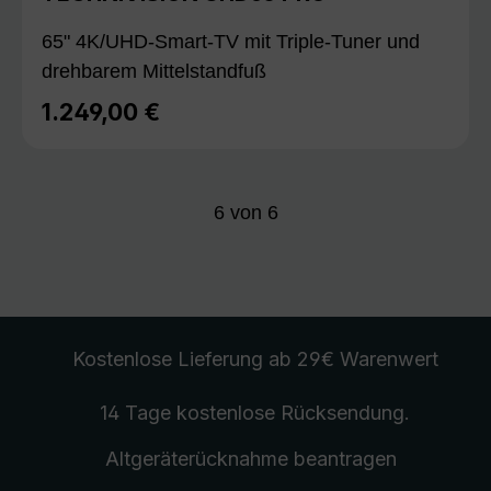
65" 4K/UHD-Smart-TV mit Triple-Tuner und
drehbarem Mittelstandfuß
1.249,00 €
Regulärer Preis:
6
von
6
Kostenlose Lieferung
ab 29€ Warenwert
14 Tage kostenlose
Rücksendung
.
Altgeräterücknahme
beantragen