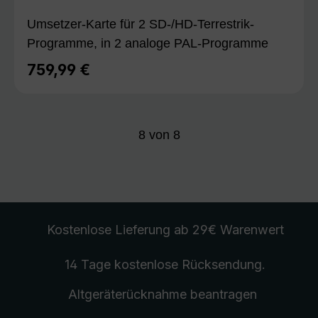
Umsetzer-Karte für 2 SD-/HD-Terrestrik-
Programme, in 2 analoge PAL-Programme
759,99 €
Regulärer Preis:
8
von
8
Kostenlose Lieferung
ab 29€ Warenwert
14 Tage kostenlose
Rücksendung
.
Altgeräterücknahme
beantragen