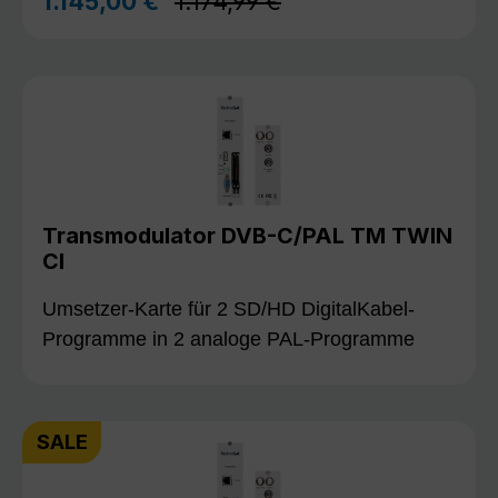
1.145,00 €
1.174,99 €
Verkaufspreis:
Transmodulator DVB-C/PAL TM TWIN
CI
Umsetzer-Karte für 2 SD/HD DigitalKabel-
Programme in 2 analoge PAL-Programme
SALE