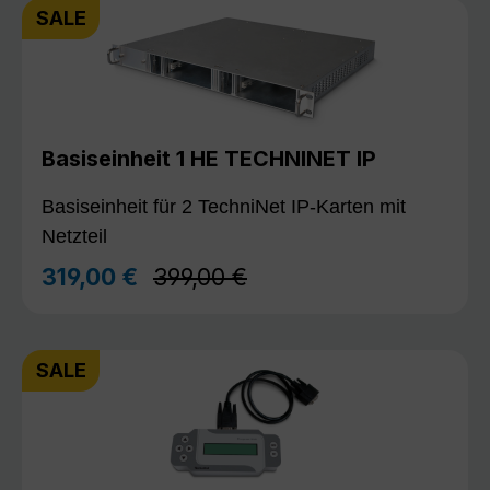
SALE
Basiseinheit 1 HE TECHNINET IP
Basiseinheit für 2 TechniNet IP-Karten mit
Netzteil
Regulärer Preis:
319,00 €
399,00 €
Verkaufspreis:
SALE