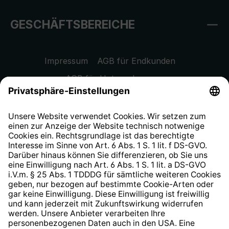
GESCHÄFTSBEREICHE
Impressum
AGB für Endkunden
AGB für Unternehmen
Datenschutzhinweis
EU Data Act
Widerrufsrecht
Hinweisgeberschutzsystem
Barrierefreiheit