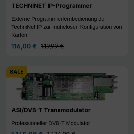
TECHNINET IP-Programmer
Externe Programmierfernbedienung der
TechniNet IP zur mühelosen Konfiguration von
Karten
Regulärer Preis:
116,00 €
119,99 €
Verkaufspreis:
SALE
ASI/DVB-T Transmodulator
Professioneller DVB-T Modulator
Regulärer Preis: