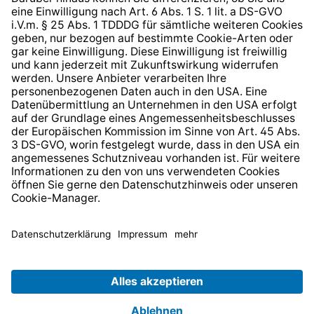
* Alle Preise inkl. gesetzl. Mehrwertsteuer zzgl.
Versandkosten
und ggf. Nachnahmegebühren, wenn nicht
anders angegeben.
© 2026 TechniSat Digital GmbH
TechniSat ist ein Unternehmen der
LEPPER Stiftung e.S.
.