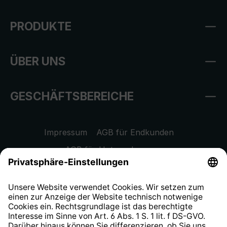
PRODUKTE
ÜBER UNS
GESCHÄFTSBEREICHE
Impressum
AGB für Endkunden
AGB für Unternehmen
Datenschutzhinweis
EU Data Act
Widerrufsrecht
Hinweisgeberschutzsystem
Barrierefreiheit