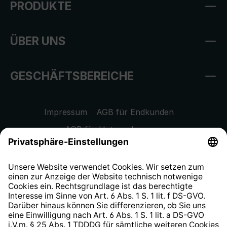
PRODUKTE
ÜBER UNS
GESCHÄFTSBEREICHE
Impressum
AGB für Endkunden
AGB für Unternehmen
Datenschutzhinweis
EU Data Act
Widerrufsrecht
Hinweisgeberschutzsystem
Barrierefreiheit