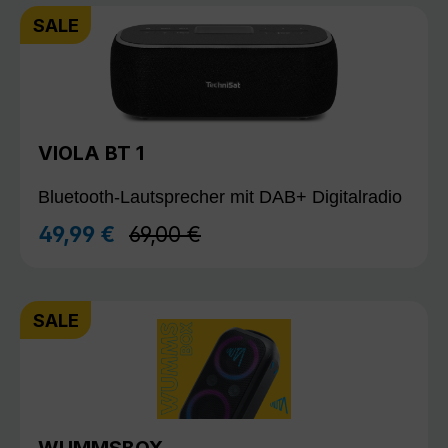
SALE
VIOLA BT 1
Bluetooth-Lautsprecher mit DAB+ Digitalradio
Regulärer Preis:
49,99 €
69,00 €
Verkaufspreis:
SALE
WUMMSBOX