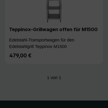
Teppinox-Grillwagen offen für M1500
Edelstahl-Transportwagen für den
Edelstahlgrill Teppinox M1500
479,00 €
Regulärer Preis:
1
von
1