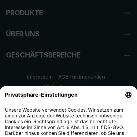
PRODUKTE
ÜBER UNS
GESCHÄFTSBEREICHE
Impressum
AGB für Endkunden
AGB für Unternehmen
Datenschutzhinweis
EU Data Act
Widerrufsrecht
Hinweisgeberschutzsystem
Barrierefreiheit