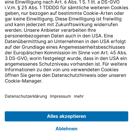
* Alle Preise inkl. gesetzl. Mehrwertsteuer zzgl.
Versandkosten
und ggf. Nachnahmegebühren, wenn nicht
anders angegeben.
© 2026 TechniSat Digital GmbH
TechniSat ist ein Unternehmen der
LEPPER Stiftung e.S.
.