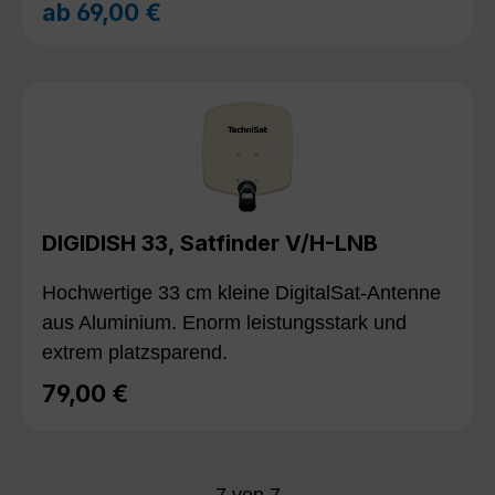
ab
69,00 €
Regulärer Preis:
DIGIDISH 33, Satfinder V/H-LNB
Hochwertige 33 cm kleine DigitalSat-Antenne
aus Aluminium. Enorm leistungsstark und
extrem platzsparend.
79,00 €
Regulärer Preis:
7
von
7