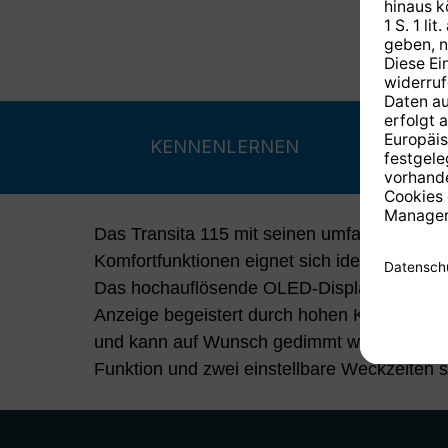
KENNENLERNEN
Das Transita 115 mit seinen umfangreichen
Komfortfunktionen eignet sich ideal als Uhr
Das hochauflösende OLED-Display mit große
Anzeige begeistert durch hohen Kontrast un
und kann auf Wunsch gedimmt werden. Slee
Funktion und zwei einstellbare Weckzeiten s