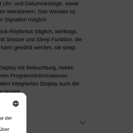
 Uhr- und Datumsanzeige, sowie
aren Wecktimern. Das Wecken ist
r Signalton möglich
eck-Rhythmus (täglich, werktags,
t Snooze und Sleep Funktion, die
kann gewählt werden, sie steigt
splay mit Beleuchtung, neben
eren Programminformationen
dem integrierten Display auch die
en lassen
g