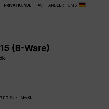
PRIVATKUNDE
FACHHÄNDLER
EMS
115 (B-Ware)
dio
egulärer Preis:
9,00 €
inkl. MwSt.