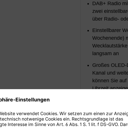
DAB+ Radio mit
zwei einstellb
über Radio- ode
Einstellbarer W
Wochenende) mi
Wecklautstärke 
langsam an
Großes OLED-Di
Kanal und weit
können Sie auf 
Uhrzeit anzeig
Lieferumfan