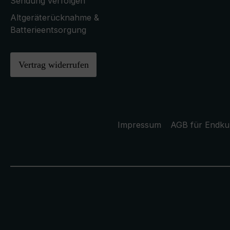
Sendung verfolgen
Altgeräterücknahme &
Batterieentsorgung
Vertrag widerrufen
Impressum
AGB für Endk