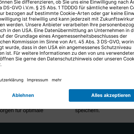
TECHNISCHE DATEN & DOWNLOADS
 Weck- und
Unterstützung beim Ein
enradio im Schlafzimmer.
Via DAB+ hören Sie alle
r Uhrzeit- und Info-
Radiosender in erstklass
d sehr gute Lesbarkeit
beim Transita 115 auch
ptimer, Snooze-
bevorzugten DAB+ und U
orgen für optimale
speichern.