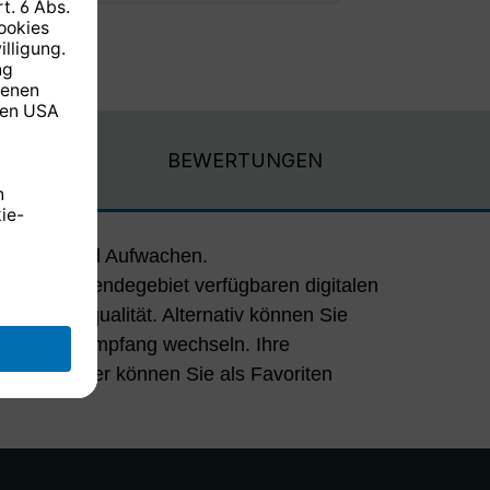
BEWERTUNGEN
schlafen und Aufwachen.
 in Ihrem Sendegebiet verfügbaren digitalen
iger Klangqualität. Alternativ können Sie
 auf UKW-Empfang wechseln. Ihre
KW-Sender können Sie als Favoriten