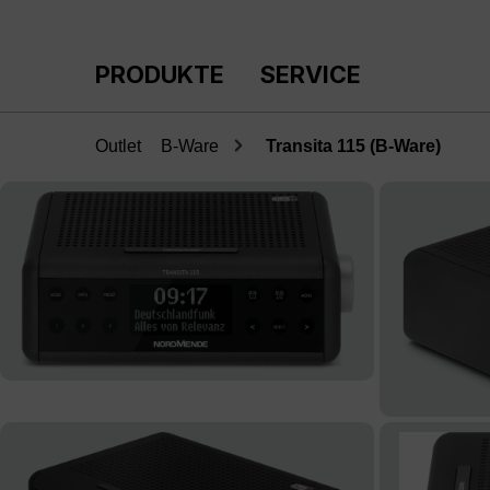
m Hauptinhalt springen
Zur Suche springen
Zur Hauptnavigation springen
PRODUKTE
SERVICE
Outlet
B-Ware
Transita 115 (B-Ware)
Bildergalerie überspringen