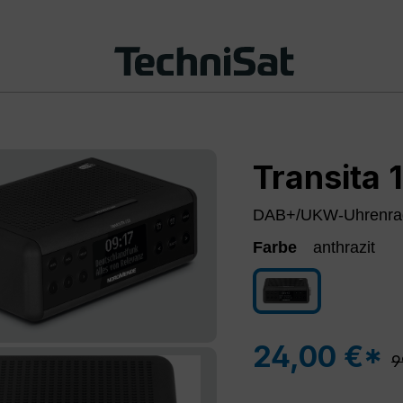
Transita 
DAB+/UKW-Uhrenra
Farbe
anthrazit
anthrazit
24,00 €*
R
9