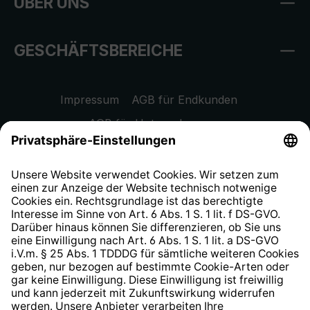
ÜBER UNS
GESCHÄFTSBEREICHE
Impressum
AGB für Endkunden
AGB für Unternehmen
Datenschutzhinweis
EU Data Act
Widerrufsrecht
Hinweisgeberschutzsystem
Barrierefreiheit