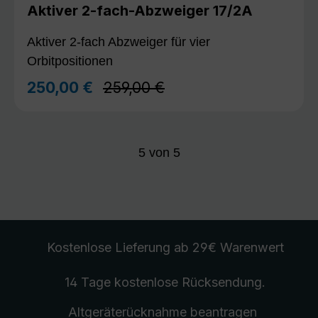
Aktiver 2-fach-Abzweiger 17/2A
Aktiver 2-fach Abzweiger für vier
Orbitpositionen
Regulärer Preis:
250,00 €
259,00 €
Verkaufspreis:
5
von
5
Kostenlose Lieferung
ab 29€ Warenwert
14 Tage kostenlose
Rücksendung
.
Altgeräterücknahme
beantragen