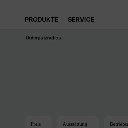
m Hauptinhalt springen
Zur Suche springen
Zur Hauptnavigation springen
PRODUKTE
SERVICE
Unterputzradios
Preis
Ausstattung
Betriebs