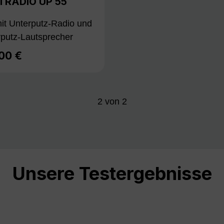
ITRADIO UP 55
it Unterputz-Radio und
rputz-Lautsprecher
,00 €
lärer Preis:
2
von
2
Unsere Testergebnisse