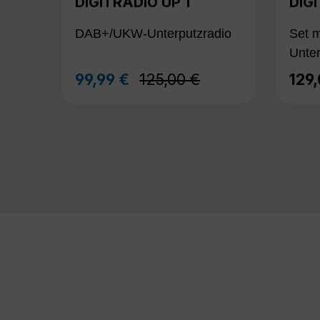
DIGITRADIO UP 1
DIG
DAB+/UKW-Unterputzradio
Set m
Unte
Regulärer Preis:
99,99 €
125,00 €
129
Verkaufspreis:
Regu