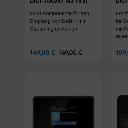
DIGITRADIO 143 (V3)
DIGI
Hi-Fi-Komponente für den
Empf
Empfang von DAB+, mit
für 
Streamingfunktionen
mit F
Blue
Regulärer Preis:
149,00 €
169,00 €
109
Verkaufspreis:
Verk