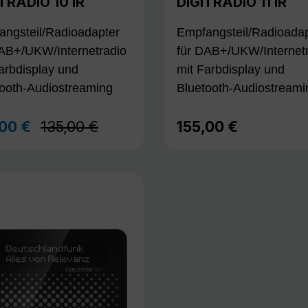
TRADIO 10 IR
DIGITRADIO 11 IR
angsteil/Radioadapter
Empfangsteil/Radioadap
DAB+/UKW/Internetradio
für DAB+/UKW/Internet
arbdisplay und
mit Farbdisplay und
tooth-Audiostreaming
Bluetooth-Audiostreami
Regulärer Preis:
,00 €
135,00 €
155,00 €
aufspreis:
Regulärer Preis: