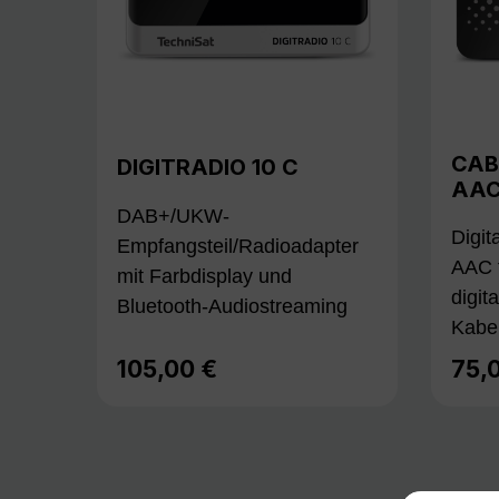
CAB
DIGITRADIO 10 C
AA
DAB+/UKW-
Digit
Empfangsteil/Radioadapter
AAC f
mit Farbdisplay und
digit
Bluetooth-Audiostreaming
Kabe
105,00 €
75,
Regulärer Preis:
Regu