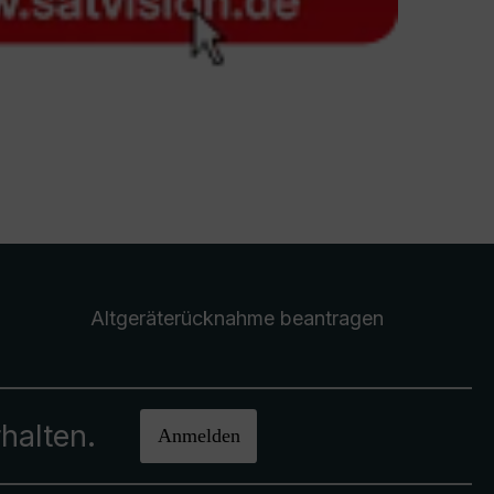
Altgeräterücknahme
beantragen
halten.
Anmelden