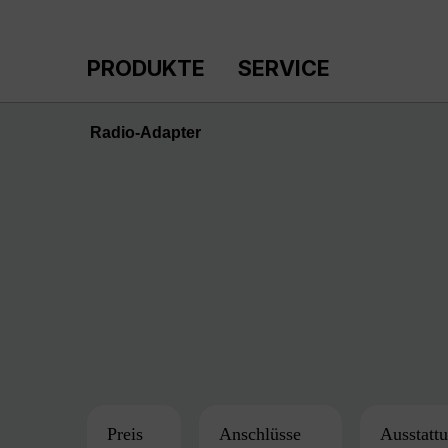
m Hauptinhalt springen
Zur Suche springen
Zur Hauptnavigation springen
PRODUKTE
SERVICE
Radio-Adapter
Preis
Anschlüsse
Ausstatt