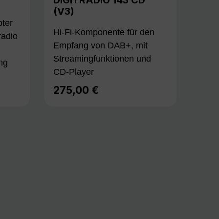
(V3)
ter
Hi-Fi-Komponente für den
radio
Empfang von DAB+, mit
Streamingfunktionen und
ng
CD-Player
275,00 €
Regulärer Preis: