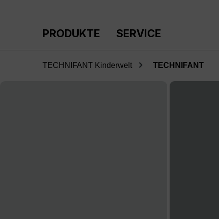
m Hauptinhalt springen
Zur Suche springen
Zur Hauptnavigation springen
PRODUKTE
SERVICE
TECHNIFANT Kinderwelt
TECHNIFANT
Bildergalerie überspringen