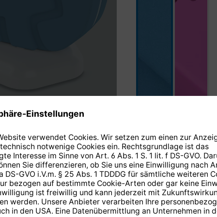
blau
pink