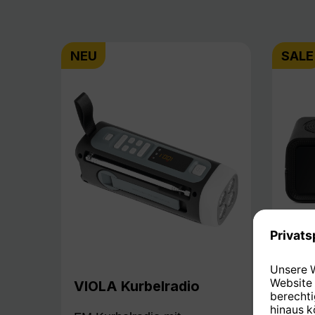
NEU
SALE
VIOLA Kurbelradio
DIG