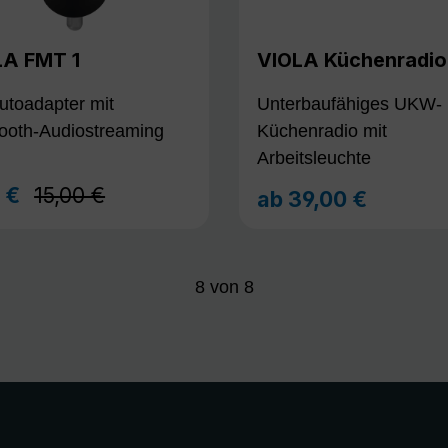
LA FMT 1
VIOLA Küchenradio
utoadapter mit
Unterbaufähiges UKW-
tooth-Audiostreaming
Küchenradio mit
Arbeitsleuchte
Regulärer Preis:
9 €
15,00 €
aufspreis:
ab
39,00 €
Regulärer Preis:
8
von
8