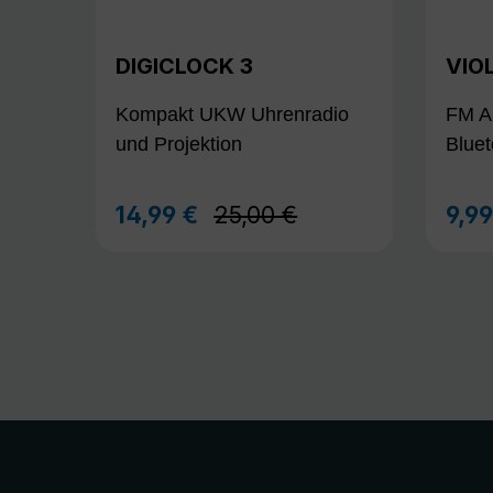
DIGICLOCK 3
VIO
Kompakt UKW Uhrenradio
FM A
und Projektion
Blue
Regulärer Preis:
14,99 €
25,00 €
9,9
Verkaufspreis:
Verk