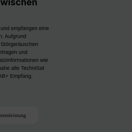
zwischen
 und empfangen eine
n. Aufgrund
u Störgeräuschen
rtragen und
atzinformationen wie
nahe alle TechniSat
DAB+ Empfang.
stemleistung