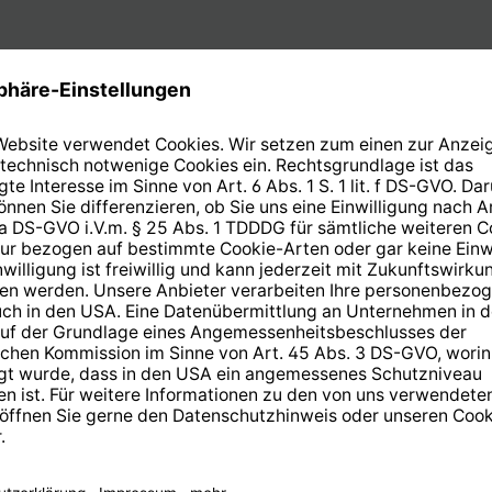
1
von
1
14 Tage kostenlose
Rücksendung
.