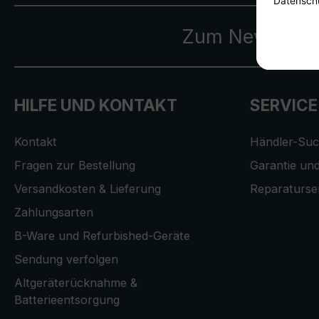
Zum Newslette
HILFE UND KONTAKT
SERVICE
Kontakt
Händler-Su
Fragen zur Bestellung
Garantie und
Versandkosten & Lieferung
Reparaturse
Zahlungsarten
B-Ware und Refurbished-Geräte
Sendung verfolgen
Altgeräterücknahme &
Batterieentsorgung