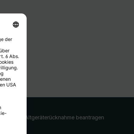
Altgeräterücknahme
beantragen