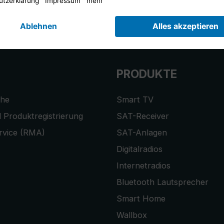
r anmelden und
10,-€ Gutschein
er
PRODUKTE
che
Smart TV
 Produktregistrierung
SAT-Receiver
rvice (RMA)
SAT-Anlagen
Digitalradios
Internetradios
Bluetooth Lautsprecher
Smart Home
Wallbox