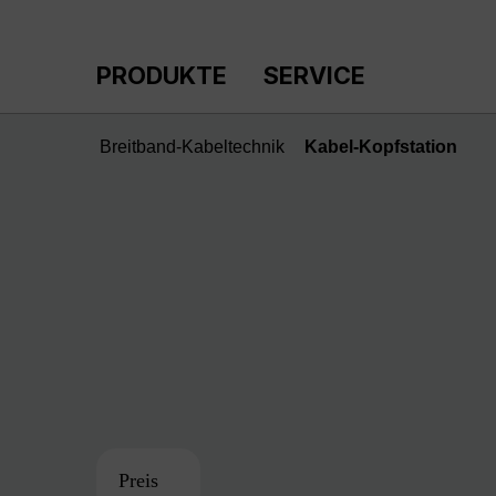
m Hauptinhalt springen
Zur Suche springen
Zur Hauptnavigation springen
PRODUKTE
SERVICE
Breitband-Kabeltechnik
Kabel-Kopfstation
Preis