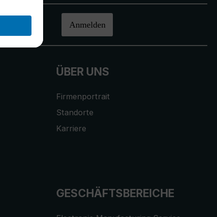
halten.
Anmelden
ÜBER UNS
Firmenportrait
Standorte
Karriere
GESCHÄFTSBEREICHE