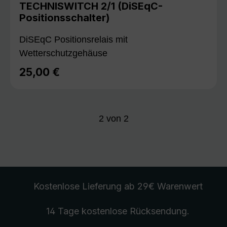
TECHNISWITCH 2/1 (DiSEqC-
Positionsschalter)
DiSEqC Positionsrelais mit
Wetterschutzgehäuse
25,00 €
Regulärer Preis:
2
von
2
Kostenlose Lieferung
ab 29€ Warenwert
14 Tage kostenlose
Rücksendung
.