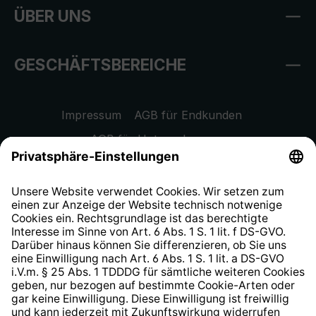
ÜBER UNS
GESCHÄFTSBEREICHE
Impressum
AGB für Endkunden
AGB für Unternehmen
Datenschutzhinweis
EU Data Act
Widerrufsrecht
Hinweisgeberschutzsystem
Barrierefreiheit