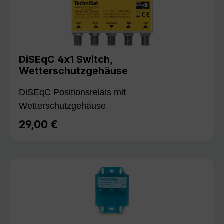
DiSEqC 4x1 Switch,
Wetterschutzgehäuse
DiSEqC Positionsrelais mit
Wetterschutzgehäuse
29,00 €
Regulärer Preis: