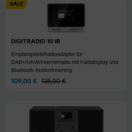
SALE
DIGITRADIO 10 IR
Empfangsteil/Radioadapter für
DAB+/UKW/Internetradio mit Farbdisplay und
Bluetooth-Audiostreaming
Regulärer Preis:
109,00 €
135,00 €
Verkaufspreis: