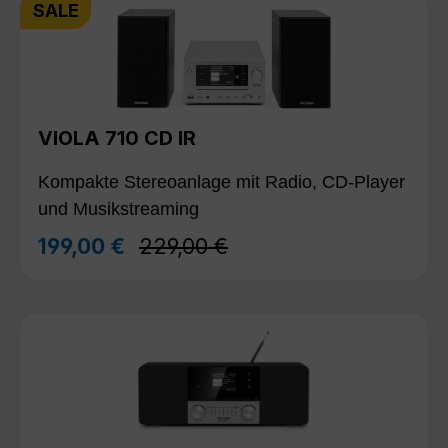
SALE
VIOLA 710 CD IR
Kompakte Stereoanlage mit Radio, CD-Player
und Musikstreaming
Regulärer Preis:
199,00 €
229,00 €
Verkaufspreis: