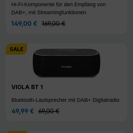
Hi-Fi-Komponente für den Empfang von
DAB+, mit Streamingfunktionen
Regulärer Preis:
149,00 €
169,00 €
Verkaufspreis:
SALE
VIOLA BT 1
Bluetooth-Lautsprecher mit DAB+ Digitalradio
Regulärer Preis:
49,99 €
69,00 €
Verkaufspreis: