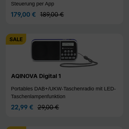
Steuerung per App
Regulärer Preis:
179,00 €
189,00 €
Verkaufspreis:
SALE
AQINOVA Digital 1
Portables DAB+/UKW-Taschenradio mit LED-
Taschenlampenfunktion
Regulärer Preis:
22,99 €
29,00 €
Verkaufspreis: