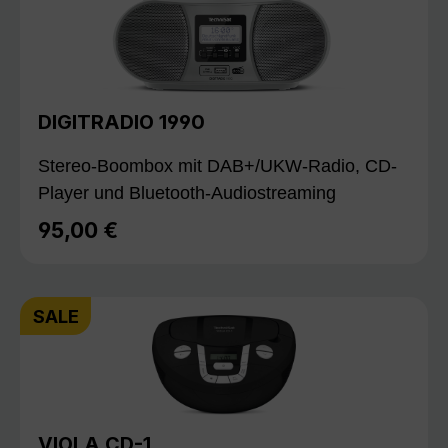
DIGITRADIO 1990
Stereo-Boombox mit DAB+/UKW-Radio, CD-
Player und Bluetooth-Audiostreaming
95,00 €
Regulärer Preis:
SALE
VIOLA CD-1