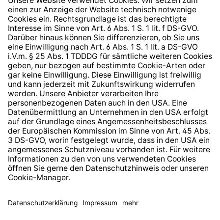
Hinweisgeberschutzsystem
Barrierefreiheit
* Alle Preise inkl. gesetzl. Mehrwertsteuer zzgl.
Versandkosten
und ggf. Nachnahmegebühren, wenn nicht
anders angegeben.