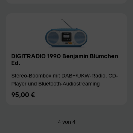
DIGITRADIO 1990 Benjamin Blümchen
Ed.
Stereo-Boombox mit DAB+/UKW-Radio, CD-
Player und Bluetooth-Audiostreaming
95,00 €
Regulärer Preis:
4
von
4