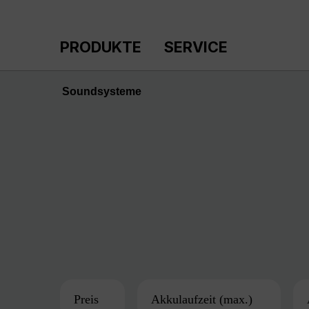
m Hauptinhalt springen
Zur Suche springen
Zur Hauptnavigation springen
PRODUKTE
SERVICE
Soundsysteme
Preis
Akkulaufzeit (max.)