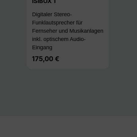
ISIBOX 1
Digitaler Stereo-
Funklautsprecher für
Fernseher und Musikanlagen
inkl. optischem Audio-
Eingang
175,00 €
Regulärer Preis: