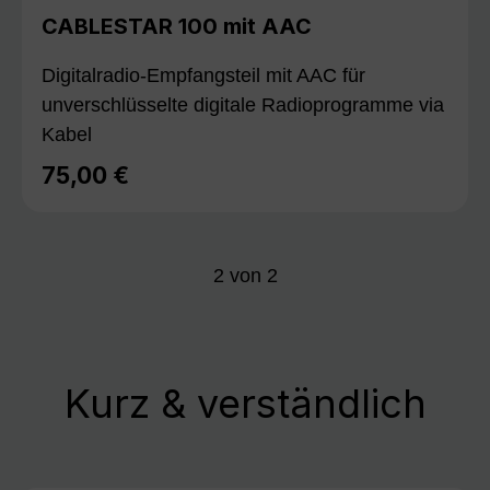
CABLESTAR 100 mit AAC
Digitalradio-Empfangsteil mit AAC für
unverschlüsselte digitale Radioprogramme via
Kabel
75,00 €
Regulärer Preis:
2
von
2
Kurz & verständlich