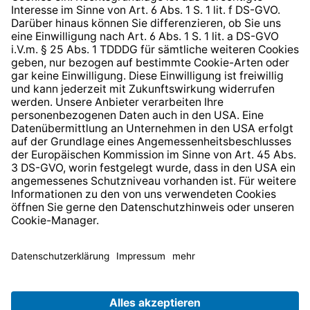
Barrierefreiheit
* Alle Preise inkl. gesetzl. Mehrwertsteuer zzgl.
Versandkosten
und ggf. Nachnahmegebühren, wenn nicht
anders angegeben.
© 2026 TechniSat Digital GmbH