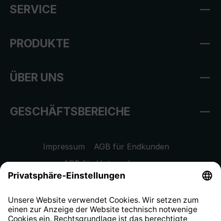
SERVICE
PRODUKTE
ÜBER UNS
GESCHÄFTSBEREICHE
Impressum
AGB für Endkunden
AGB für Unternehmen
Datenschutzhinweis
EU Data Act
Widerrufsrecht
Hinweisgeberschutzsystem