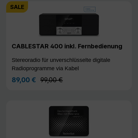
SALE
CABLESTAR 400 inkl. Fernbedienung
Stereoradio für unverschlüsselte digitale
Radioprogramme via Kabel
Regulärer Preis:
89,00 €
99,00 €
Verkaufspreis: