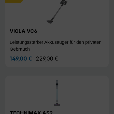
VIOLA VC6
Leistungsstarker Akkusauger für den privaten
Gebrauch
Regulärer Preis:
149,00 €
229,00 €
Verkaufspreis:
TECHNIMAX AS2