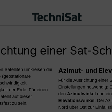
ichtung einer Sat-Sch
Azimut- und Elev
n Satelliten umkreisen die
 (geostationäre
Für die Ausrichtung einer 
eschwindigkeit
Einstellungen notwendig:
keit der Erde. Für einen
den
Azimutwinkel
und ei
tellit auf dieser
Elevationswinkel
. Der Az
sfest zu sein.
Nord über Ost zur Einfallsr