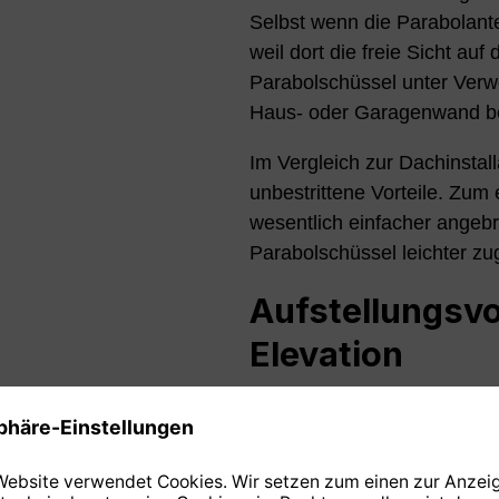
Selbst wenn die Parabolante
weil dort die freie Sicht auf
Parabolschüssel unter Ver
Haus- oder Garagenwand be
Im Vergleich zur Dachinstall
unbestrittene Vorteile. Zum
wesentlich einfacher angebr
Parabolschüssel leichter zu
Aufstellungsvo
Elevation
Die untenstehende Grafik zu
hervorragende Position der 
Bundesrepublik ausschlagg