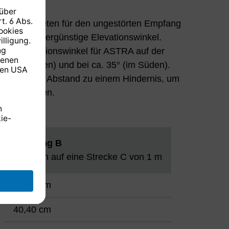
Satelliten bieten für den ungestörten Empfang
schland supergünstige Elevationswinkel.
t der Elevationswinkel für ASTRA auf der
8° (im Norden) und bei ca. 35° (im Süden).
enige Meter Abstand zu einem Hindernis, um
iten zu haben.
Steigung B
bezogen auf eine Strecke C von 1 m
36,40 cm
40,40 cm