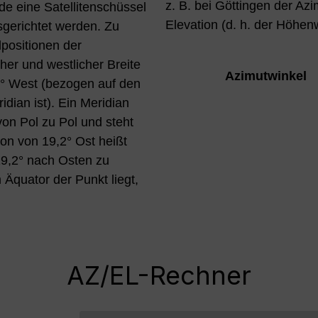
z. B. bei Göttingen der Az
e eine Satellitenschüssel
Elevation (d. h. der Höhenwi
sgerichtet werden. Zu
lpositionen der
cher und westlicher Breite
Azimutwinkel
5° West (bezogen auf den
dian ist). Ein Meridian
on Pol zu Pol und steht
ion von 19,2° Ost heißt
19,2° nach Osten zu
 Äquator der Punkt liegt,
AZ/EL-Rechner