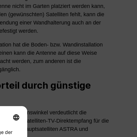
nne nicht im Garten platziert werden kann,
 den (gewünschten) Satelliten fehlt, kann die
wendung einer Wandhalterung auch an der
festigt werden.
ation hat die Boden- bzw. Wandinstallation
 einen kann die Antenne auf diese Weise
acht werden, zum anderen ist die
gänglich.
rteil durch günstige
m Elevationswinkel verdeutlicht die
in puncto Satelliten-TV-Direktempfang für die
ebenden Hauptsatelliten ASTRA und