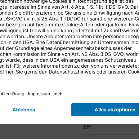
EUTELSAT.
Die Orbitpositionen dieser 
in der Bundesrepublik Deut
Innerhalb Deutschlands lieg
Position 19,2° Ost bei ca. 2
Meist reichen also schon w
freie Sicht auf diesen Satell
Elevationswinkel A
20°
22°