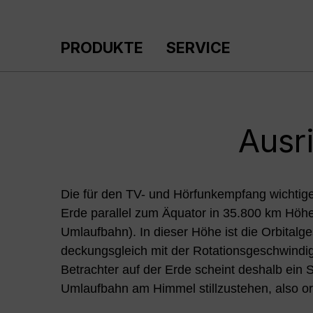
m Hauptinhalt springen
Zur Suche springen
Zur Hauptnavigation springen
PRODUKTE
SERVICE
Ausr
Die für den TV- und Hörfunkempfang wichtige
Erde parallel zum Äquator in 35.800 km Höhe
Umlaufbahn). In dieser Höhe ist die Orbitalg
deckungsgleich mit der Rotationsgeschwindig
Betrachter auf der Erde scheint deshalb ein Sa
Umlaufbahn am Himmel stillzustehen, also ort