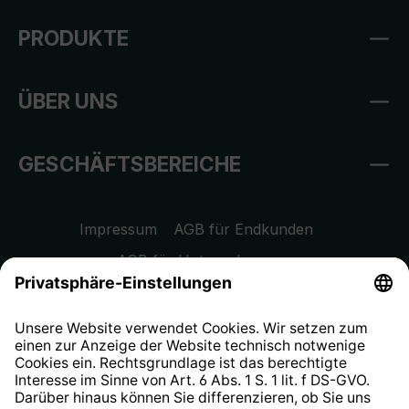
PRODUKTE
ÜBER UNS
GESCHÄFTSBEREICHE
Impressum
AGB für Endkunden
AGB für Unternehmen
Datenschutzhinweis
EU Data Act
Widerrufsrecht
Hinweisgeberschutzsystem
Barrierefreiheit