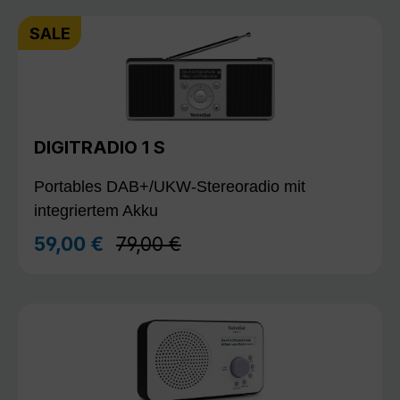
SALE
DIGITRADIO 1 S
Portables DAB+/UKW-Stereoradio mit
integriertem Akku
Regulärer Preis:
59,00 €
79,00 €
Verkaufspreis: