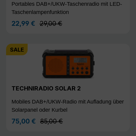
Portables DAB+/UKW-Taschenradio mit LED-
Taschenlampenfunktion
Regulärer Preis:
22,99 €
29,00 €
Verkaufspreis:
SALE
TECHNIRADIO SOLAR 2
Mobiles DAB+/UKW-Radio mit Aufladung über
Solarpanel oder Kurbel
Regulärer Preis:
75,00 €
85,00 €
Verkaufspreis: