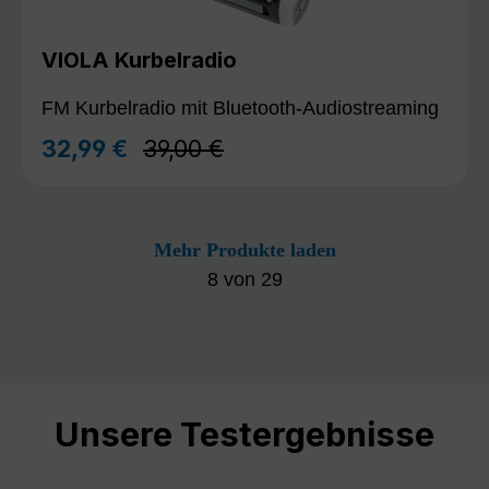
VIOLA Kurbelradio
FM Kurbelradio mit Bluetooth-Audiostreaming
Regulärer Preis:
32,99 €
39,00 €
Verkaufspreis:
Mehr Produkte laden
8
von
29
Unsere Testergebnisse