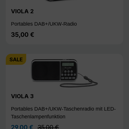
VIOLA 2
Portables DAB+/UKW-Radio
35,00 €
Regulärer Preis:
SALE
VIOLA 3
Portables DAB+/UKW-Taschenradio mit LED-
Taschenlampenfunktion
Regulärer Preis:
29,00 €
35,00 €
Verkaufspreis: