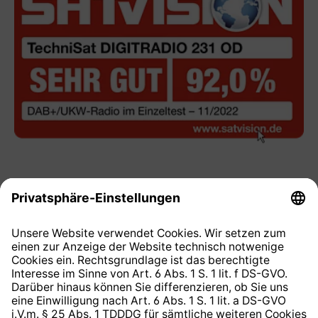
Kostenlose Lieferung
ab 29€ Warenwert
14 Tage kostenlose
Rücksendung
.
Altgeräterücknahme
beantragen