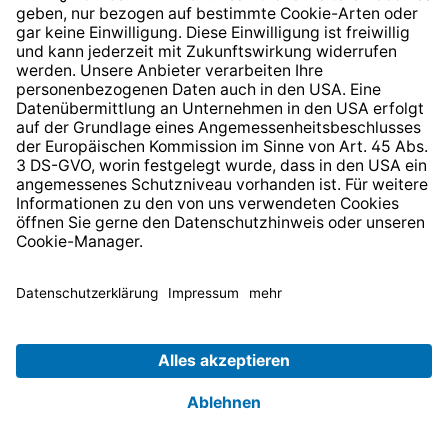
Zum Newsletter anmelden und
10,-€ Gutschein
erhalten.
Anmelden
HILFE UND KONTAKT
SERVICE
PRODUKTE
ÜBER UNS