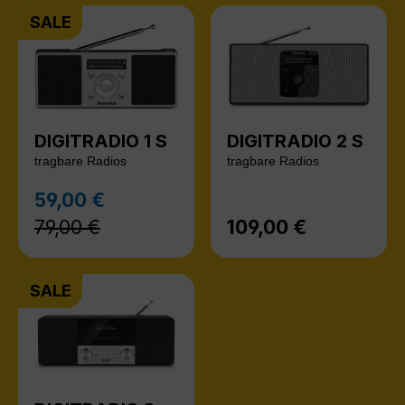
SALE
DIGITRADIO 1 S
DIGITRADIO 2 S
tragbare Radios
tragbare Radios
Regulärer Preis:
59,00 €
Verkaufspreis:
79,00 €
109,00 €
Regulärer Preis:
SALE