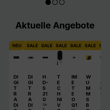
Produktgalerie überspringen
Aktuelle Angebote
NEU
SALE
SALE
SALE
SALE
SALE
SAL
DI
DI
H
T
IM
W
A
GI
GI
D-
E
E
U
QI
T
T
S
C
T
M
N
R
R
21
H
E
M
O
A
A
0
NI
O
S
V
DI
DI
V
Q1
B
A
SA
T-