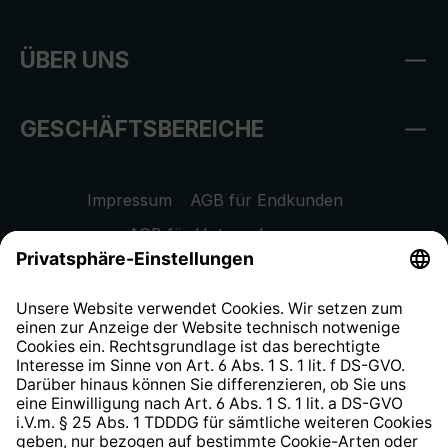
ÜBER UNS
GESCHÄFTSBEREICHE
Impressum
AGB für Endkunden
AGB für Unternehmen
Datenschutzhinweis
EU Data Act
Widerrufsrecht
Hinweisgeberschutzsystem
Barrierefreiheit