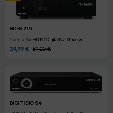
HD-S 210
Free-to-Air HDTV DigitalSat-Receiver
Regulärer Preis:
39,99 €
59,00 €
Verkaufspreis:
DIGIT ISIO S4