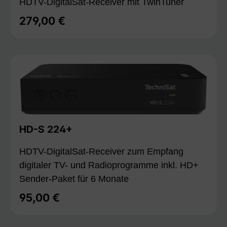
HDTV-DigitalSat-Receiver mit TwinTuner
279,00 €
Regulärer Preis:
HD-S 224+
HDTV-DigitalSat-Receiver zum Empfang
digitaler TV- und Radioprogramme inkl. HD+
Sender-Paket für 6 Monate
95,00 €
Regulärer Preis: