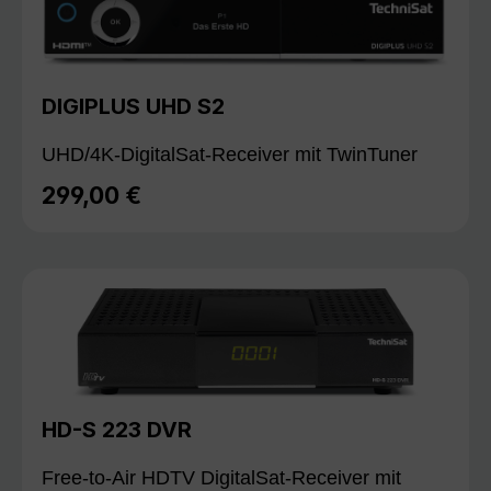
DIGIPLUS UHD S2
UHD/4K-DigitalSat-Receiver mit TwinTuner
299,00 €
Regulärer Preis:
HD-S 223 DVR
Free-to-Air HDTV DigitalSat-Receiver mit