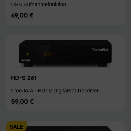
USB-Aufnahmefunktion
69,00 €
Regulärer Preis:
HD-S 261
Free-to-Air HDTV DigitalSat-Receiver
59,00 €
Regulärer Preis:
SALE