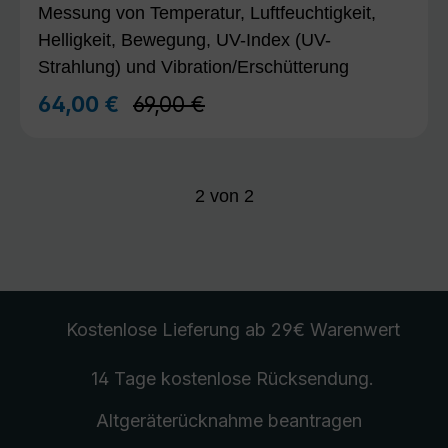
Messung von Temperatur, Luftfeuchtigkeit,
Helligkeit, Bewegung, UV-Index (UV-
Strahlung) und Vibration/Erschütterung
Regulärer Preis:
64,00 €
69,00 €
Verkaufspreis:
2
von
2
Kostenlose Lieferung
ab 29€ Warenwert
14 Tage kostenlose
Rücksendung
.
Altgeräterücknahme
beantragen