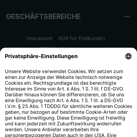
GESCHÄFTSBEREICHE
Impressum
AGB für Endkunden
AGB für Unternehmen
Datenschutzhinweis
EU Data Act
Widerrufsrecht
Hinweisgeberschutzsystem
Barrierefreiheit