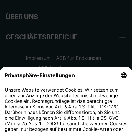
ÜBER UNS
GESCHÄFTSBEREICHE
Impressum
AGB für Endkunden
AGB für Unternehmen
Datenschutzhinweis
EU Data Act
Widerrufsrecht
Hinweisgeberschutzsystem
Barrierefreiheit