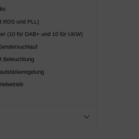
dio
t RDS und PLL)
her (10 für DAB+ und 10 für UKW)
Sendersuchlauf
t Beleuchtung
Lautstärkeregelung
riebetrieb
g