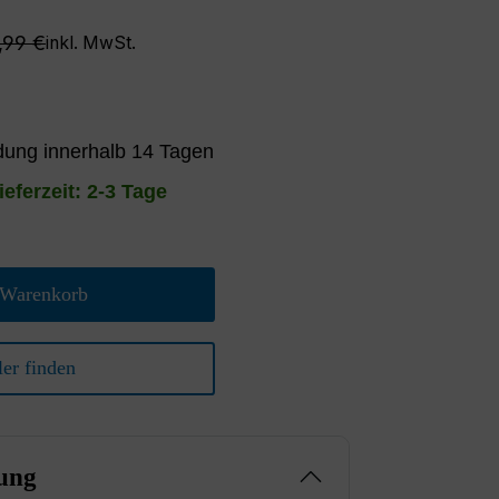
ulärer Preis:
,99 €
inkl. MwSt.
ung innerhalb 14 Tagen
ieferzeit: 2-3 Tage
 Warenkorb
er finden
ung