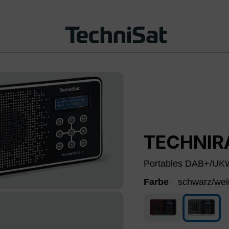
TECHNIRA
Portables DAB+/UK
Farbe
schwarz/we
schwarz/rot
schwar