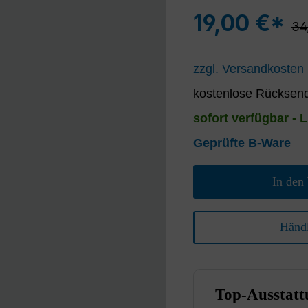
19,00 €*
Reg
34
zzgl. Versandkosten
kostenlose Rücksend
sofort verfügbar - L
Geprüfte B-Ware
In den
Händl
Top-Ausstatt