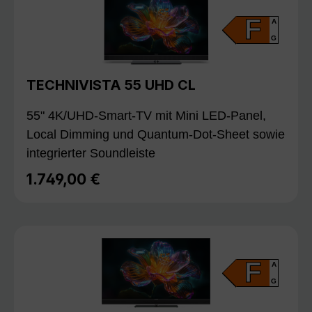
F
A
G
TECHNIVISTA 55 UHD CL
55" 4K/UHD-Smart-TV mit Mini LED-Panel,
Local Dimming und Quantum-Dot-Sheet sowie
integrierter Soundleiste
1.749,00 €
Regulärer Preis:
F
A
G