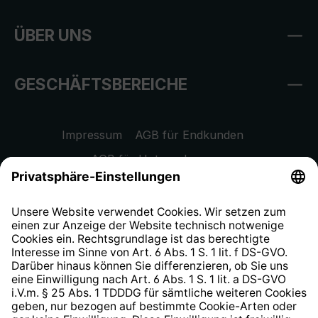
ÜBER UNS
GESCHÄFTSBEREICHE
Impressum
AGB für Endkunden
AGB für Unternehmen
Datenschutzhinweis
EU Data Act
Widerrufsrecht
Hinweisgeberschutzsystem
Barrierefreiheit