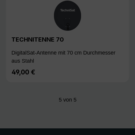
TECHNITENNE 70
DigitalSat-Antenne mit 70 cm Durchmesser
aus Stahl
49,00 €
Regulärer Preis:
5
von
5