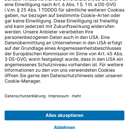
* Alle Preise inkl. gesetzl. Mehrwertsteuer zzgl.
Versandkosten
und ggf. Nachnahmegebühren, wenn nicht
anders angegeben.
© 2026 TechniSat Digital GmbH
TechniSat ist ein Unternehmen der
LEPPER Stiftung e.S.
.