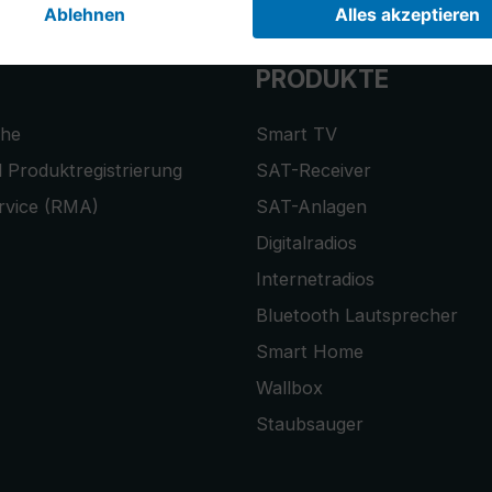
PRODUKTE
che
Smart TV
 Produktregistrierung
SAT-Receiver
rvice (RMA)
SAT-Anlagen
Digitalradios
Internetradios
Bluetooth Lautsprecher
Smart Home
Wallbox
Staubsauger