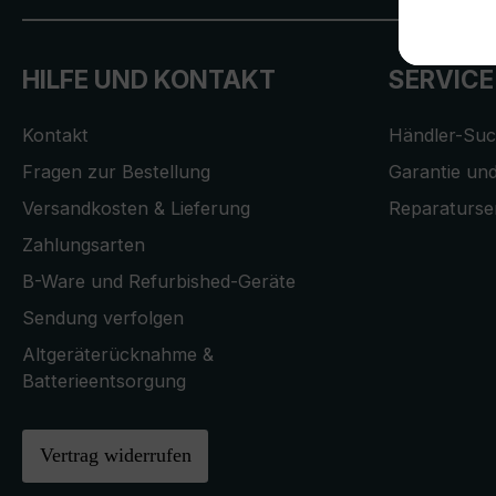
HILFE UND KONTAKT
SERVICE
Kontakt
Händler-Su
Fragen zur Bestellung
Garantie und
Versandkosten & Lieferung
Reparaturse
Zahlungsarten
B-Ware und Refurbished-Geräte
Sendung verfolgen
Altgeräterücknahme &
Batterieentsorgung
Vertrag widerrufen