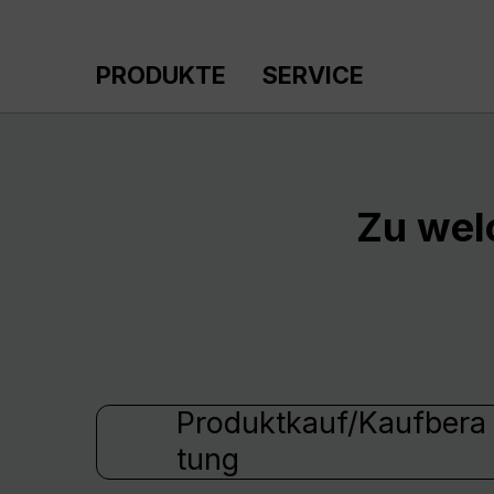
m Hauptinhalt springen
Zur Suche springen
Zur Hauptnavigation springen
PRODUKTE
SERVICE
Zu wel
Produktkauf/Kaufbera
tung