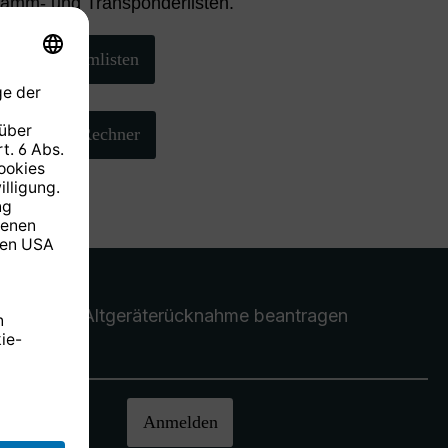
ramm- und Transponderlisten.
Programmlisten
AZ/EL-Rechner
Altgeräterücknahme
beantragen
halten.
Anmelden