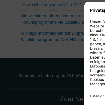
SD-Abschaltung von ARD & ZDF: Das müsse
Alle wichtigen Informationen zur Umstellung
Hörfunkprogramme via Satellit und Kabel
Wichtige Informationen zur Empfangssituatio
Satellitenprogramme Welt HD und Eurosport
Kostenlose Lieferung
ab 29€ Warenwert
Zum Newslette