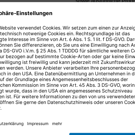
sowie ausführliche Prog
n Sie wissen
 der ARD-
n der
 HD
14 Tage kostenlose
Rücksendung
.
r anmelden und
10,-€ Gutschein
er