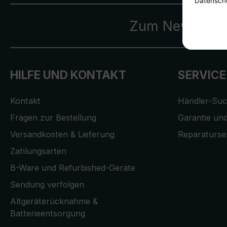
Zum Newslette
HILFE UND KONTAKT
SERVICE
Kontakt
Händler-Su
Fragen zur Bestellung
Garantie und
Versandkosten & Lieferung
Reparaturse
Zahlungsarten
B-Ware und Refurbished-Geräte
Sendung verfolgen
Altgeräterücknahme &
Batterieentsorgung