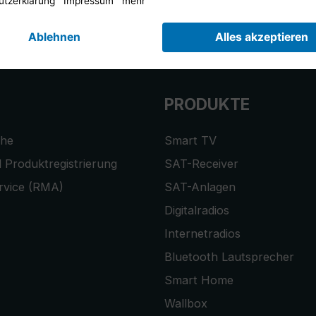
r anmelden und
10,-€ Gutschein
er
PRODUKTE
che
Smart TV
 Produktregistrierung
SAT-Receiver
rvice (RMA)
SAT-Anlagen
Digitalradios
Internetradios
Bluetooth Lautsprecher
Smart Home
Wallbox