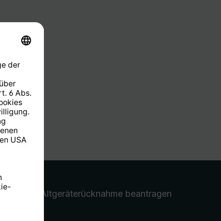
Altgeräterücknahme
beantragen