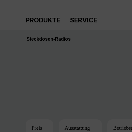
m Hauptinhalt springen
Zur Suche springen
Zur Hauptnavigation springen
PRODUKTE
SERVICE
Steckdosen-Radios
Preis
Ausstattung
Betriebs