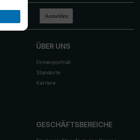
halten.
Anmelden
ÜBER UNS
Firmenportrait
Standorte
Karriere
GESCHÄFTSBEREICHE