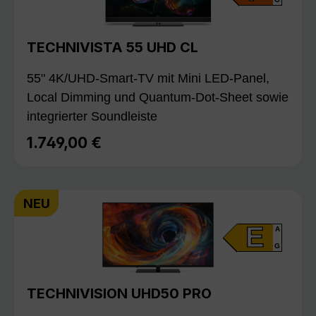
TECHNIVISTA 55 UHD CL
55" 4K/UHD-Smart-TV mit Mini LED-Panel,
Local Dimming und Quantum-Dot-Sheet sowie
integrierter Soundleiste
1.749,00 €
Regulärer Preis:
NEU
E
A
G
TECHNIVISION UHD50 PRO