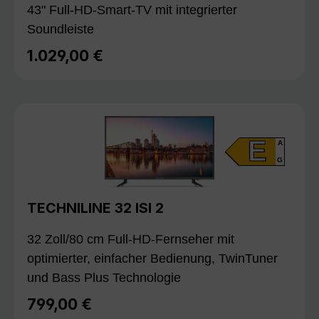
43" Full-HD-Smart-TV mit integrierter
Soundleiste
1.029,00 €
Regulärer Preis:
E
A
G
TECHNILINE 32 ISI 2
32 Zoll/80 cm Full-HD-Fernseher mit
optimierter, einfacher Bedienung, TwinTuner
und Bass Plus Technologie
799,00 €
Regulärer Preis: