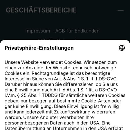
GESCHÄFTSBEREICHE
Impressum
AGB für Endkunden
AGB für Unternehmen
Datenschutzhinweis
EU Data Act
Widerrufsrecht
Hinweisgeberschutzsystem
Barrierefreiheit