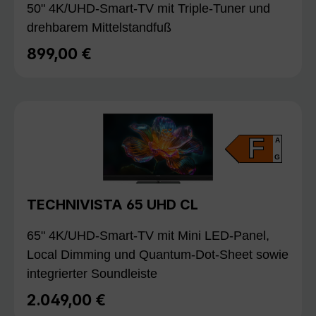
50" 4K/UHD-Smart-TV mit Triple-Tuner und
drehbarem Mittelstandfuß
899,00 €
Regulärer Preis:
F
A
G
TECHNIVISTA 65 UHD CL
65" 4K/UHD-Smart-TV mit Mini LED-Panel,
Local Dimming und Quantum-Dot-Sheet sowie
integrierter Soundleiste
2.049,00 €
Regulärer Preis: