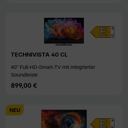
E
A
G
TECHNIVISTA 40 CL
40" Full-HD-Smart-TV mit integrierter
Soundleiste
899,00 €
Regulärer Preis:
NEU
E
A
G