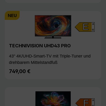
NEU
E
A
G
TECHNIVISION UHD43 PRO
43" 4K/UHD-Smart-TV mit Triple-Tuner und
drehbarem Mittelstandfuß
749,00 €
Regulärer Preis:
F
A
G