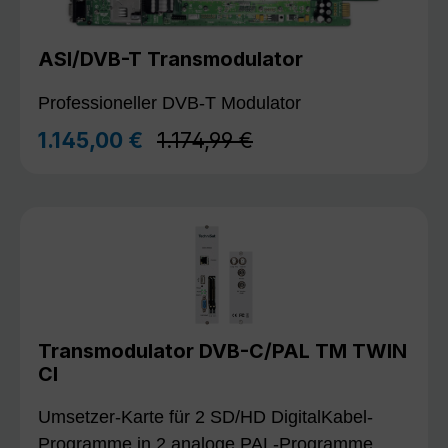
ASI/DVB-T Transmodulator
Professioneller DVB-T Modulator
Regulärer Preis:
1.145,00 €
1.174,99 €
Verkaufspreis:
Transmodulator DVB-C/PAL TM TWIN
CI
Umsetzer-Karte für 2 SD/HD DigitalKabel-
Programme in 2 analoge PAL-Programme