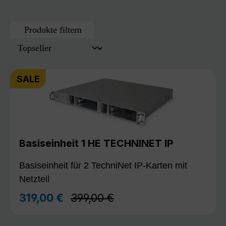
Produkte filtern
SALE
Basiseinheit 1 HE TECHNINET IP
Basiseinheit für 2 TechniNet IP-Karten mit
Netzteil
Regulärer Preis:
319,00 €
399,00 €
Verkaufspreis: