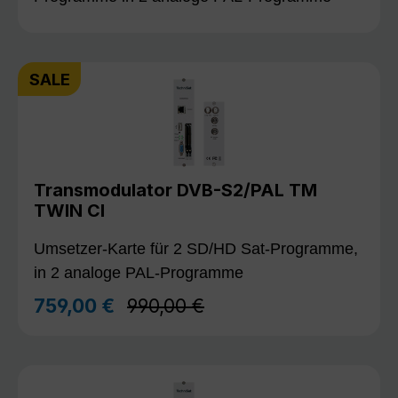
SALE
Transmodulator DVB-S2/PAL TM
TWIN CI
Umsetzer-Karte für 2 SD/HD Sat-Programme,
in 2 analoge PAL-Programme
Regulärer Preis:
759,00 €
990,00 €
Verkaufspreis: