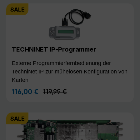
SALE
TECHNINET IP-Programmer
Externe Programmierfernbedienung der
TechniNet IP zur mühelosen Konfiguration von
Karten
Regulärer Preis:
116,00 €
119,99 €
Verkaufspreis:
SALE