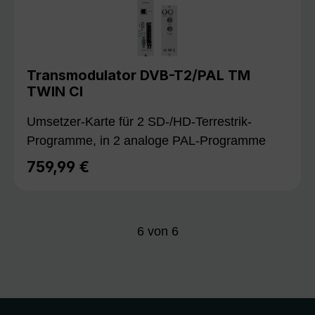
Transmodulator DVB-T2/PAL TM
TWIN CI
Umsetzer-Karte für 2 SD-/HD-Terrestrik-
Programme, in 2 analoge PAL-Programme
759,99 €
Regulärer Preis:
6
von
6