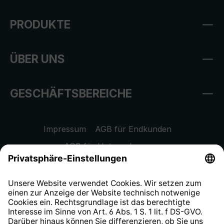
PRODUKTE
ÜBER UNS
GESCHÄFTSBEREICHE
Impressum
AGB für Endkunden
AGB für Unternehmen
Datenschutzhinweis
EU Data Act
Widerrufsrecht
Hinweisgeberschutzsystem
Barrierefreiheit