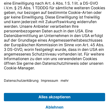
* Alle Preise inkl. gesetzl. Mehrwertsteuer zzgl.
Versandkosten
und ggf. Nachnahmegebühren, wenn nicht
anders angegeben.
© 2026 TechniSat Digital GmbH
TechniSat ist ein Unternehmen der
LEPPER Stiftung e.S.
.