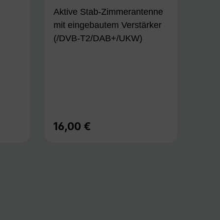
Aktive Stab-Zimmerantenne
mit eingebautem Verstärker
(/DVB-T2/DAB+/UKW)
16,00 €
Regulärer Preis: