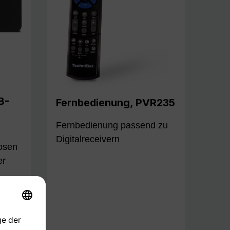
B-
Fernbedienung, PVR235
Fernbedienung passend zu
Digitalreceivern
osen
er