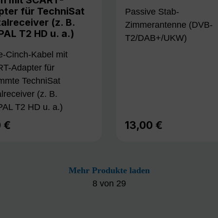
ter für TechniSat
Passive Stab-
talreceiver (z. B.
Zimmerantenne (DVB-
PAL T2 HD u. a.)
T2/DAB+/UKW)
e-Cinch-Kabel mit
T-Adapter für
immte TechniSat
alreceiver (z. B.
PAL T2 HD u. a.)
0 €
13,00 €
lärer Preis:
Regulärer Preis:
Mehr Produkte laden
8
von
29