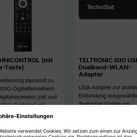
HNICONTROL (mit
TELTRONIC ISIO US
-Taste)
Dualband-WLAN-
Adapter
bedienung passend zu
USB-Adapter zur drahtl
 ISIO-Digitalfernsehern
Einbindung ausgewählt
igitalreceivern (mit und
TechniSat Geräte ins
ISIO-Funktion) mit
Heimnetzwerk
ardmäßig hinterlegter
enung des ISIO-
alreceivers.