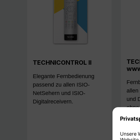
TEC
TECHNICONTROL II
www
Elegante Fernbedienung
Fern
passend zu allen ISIO-
allen
NetSehern und ISIO-
und D
Digitalreceivern.
ohne 
stand
Bedi
Digit