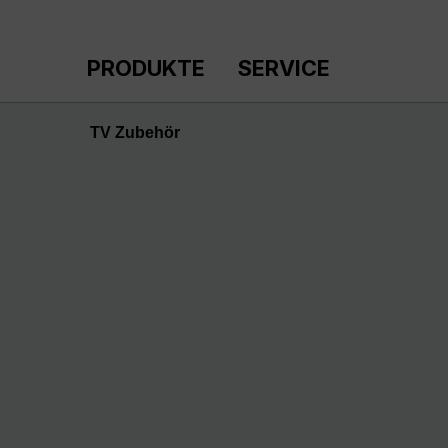
m Hauptinhalt springen
Zur Suche springen
Zur Hauptnavigation springen
PRODUKTE
SERVICE
TV Zubehör