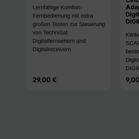
Adap
Lernfähige Komfort-
Digi
Fernbedienung mit extra
DIGI
großen Tasten zur Steuerung
von TechniSat
Klink
Digitalfernsehern und
SCAR
Digitalreceivern
best
Digit
DIGI
29,00 €
9,0
Regulärer Preis:
Regu