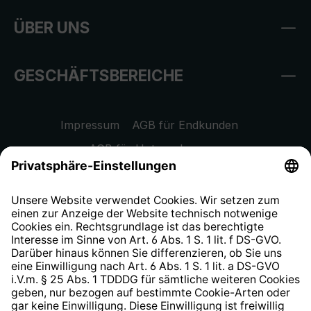
ÜBER UNS
GESCHÄFTSBEREICHE
Impressum
AGB für Endkunden
AGB für Unternehmen
Datenschutzhinweis
EU Data Act
Widerrufsrecht
Hinweisgeberschutzsystem
Barrierefreiheit