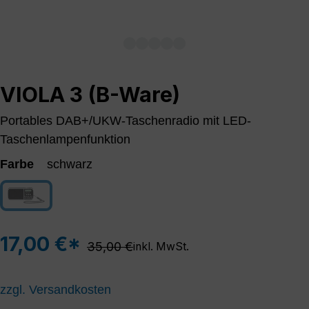
VIOLA 3 (B-Ware)
Portables DAB+/UKW-Taschenradio mit LED-
Taschenlampenfunktion
Farbe
schwarz
schwarz
(Diese Option ist zurzeit nicht verfügbar.)
17,00 €*
Regulärer Preis:
35,00 €
inkl. MwSt.
zzgl. Versandkosten