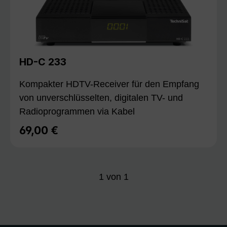
HD-C 233
Kompakter HDTV-Receiver für den Empfang
von unverschlüsselten, digitalen TV- und
Radioprogrammen via Kabel
69,00 €
Regulärer Preis:
1
von
1