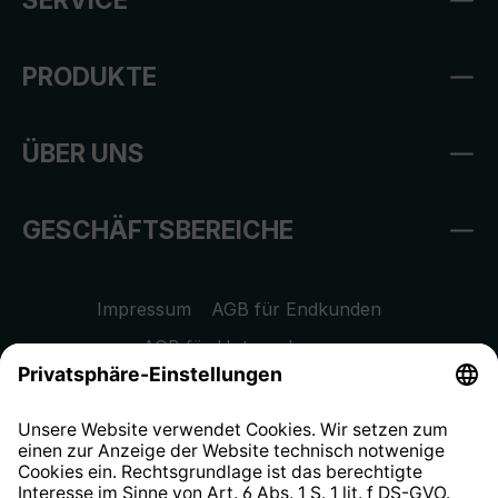
PRODUKTE
ÜBER UNS
GESCHÄFTSBEREICHE
Impressum
AGB für Endkunden
AGB für Unternehmen
Datenschutzhinweis
EU Data Act
Widerrufsrecht
Hinweisgeberschutzsystem
Barrierefreiheit