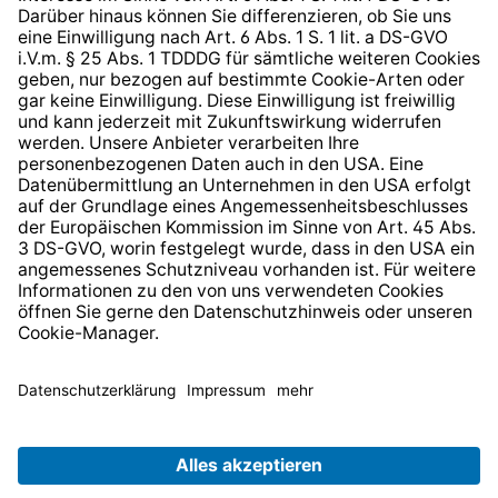
* Alle Preise inkl. gesetzl. Mehrwertsteuer zzgl.
Versandkosten
und ggf. Nachnahmegebühren, wenn nicht
anders angegeben.
© 2026 TechniSat Digital GmbH