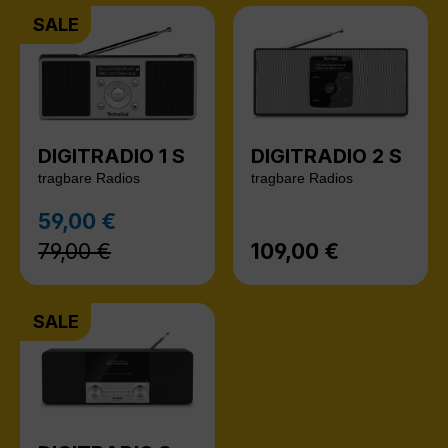
SALE
DIGITRADIO 1 S
DIGITRADIO 2 S
tragbare Radios
tragbare Radios
Regulärer Preis:
59,00 €
Verkaufspreis:
79,00 €
109,00 €
Regulärer Preis:
SALE