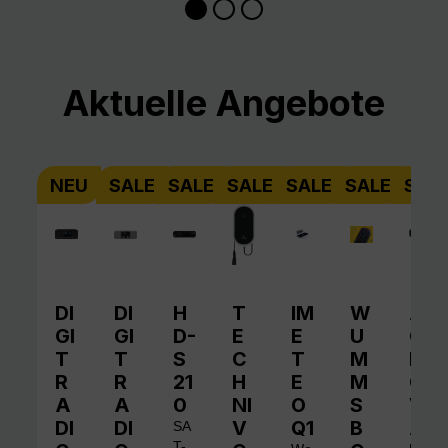
Produktgalerie überspringen
Aktuelle Angebote
NEU
SALE
SALE
SALE
SALE
SALE
SAL
DI
DI
H
T
IM
W
A
GI
GI
D-
E
E
U
QI
T
T
S
C
T
M
N
R
R
21
H
E
M
O
A
A
0
NI
O
S
V
DI
DI
V
Q1
B
A
SA
T-