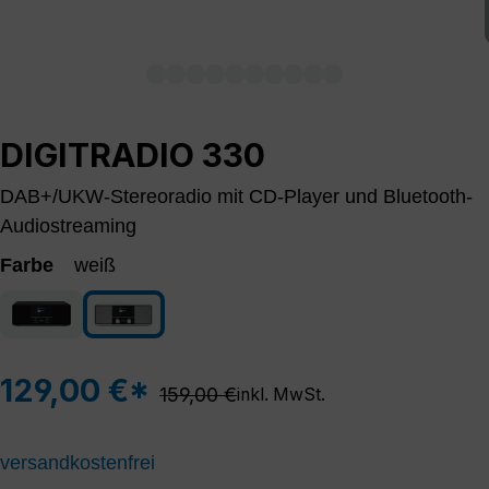
DIGITRADIO 330
DAB+/UKW-Stereoradio mit CD-Player und Bluetooth-
Audiostreaming
Farbe
weiß
schwarz
weiß
129,00 €*
Regulärer Preis:
159,00 €
inkl. MwSt.
versandkostenfrei