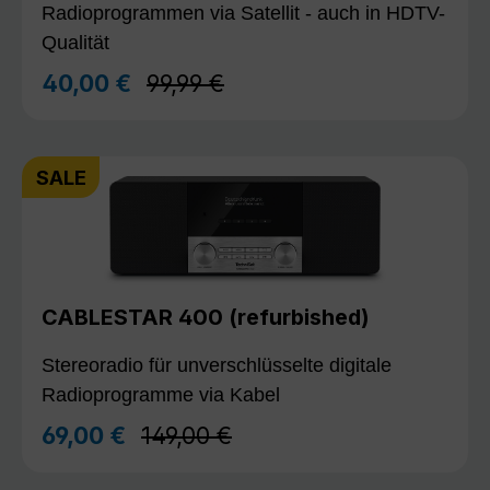
Radioprogrammen via Satellit - auch in HDTV-
Qualität
Regulärer Preis:
40,00 €
99,99 €
Verkaufspreis:
SALE
CABLESTAR 400 (refurbished)
Stereoradio für unverschlüsselte digitale
Radioprogramme via Kabel
Regulärer Preis:
69,00 €
149,00 €
Verkaufspreis: