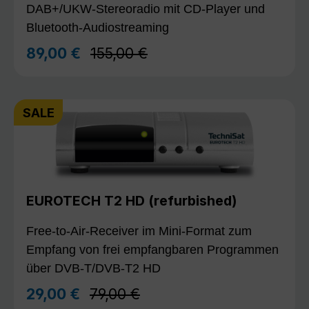
DAB+/UKW-Stereoradio mit CD-Player und
Bluetooth-Audiostreaming
Regulärer Preis:
89,00 €
155,00 €
Verkaufspreis:
SALE
EUROTECH T2 HD (refurbished)
Free-to-Air-Receiver im Mini-Format zum
Empfang von frei empfangbaren Programmen
über DVB-T/DVB-T2 HD
Regulärer Preis:
29,00 €
79,00 €
Verkaufspreis: