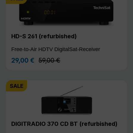
HD-S 261 (refurbished)
Free-to-Air HDTV DigitalSat-Receiver
Regulärer Preis:
29,00 €
59,00 €
Verkaufspreis:
SALE
DIGITRADIO 370 CD BT (refurbished)