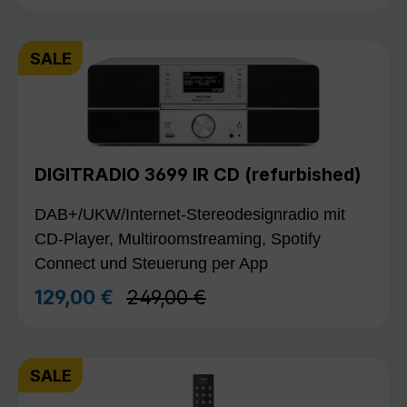
SALE
DIGITRADIO 3699 IR CD (refurbished)
DAB+/UKW/Internet-Stereodesignradio mit
CD-Player, Multiroomstreaming, Spotify
Connect und Steuerung per App
Regulärer Preis:
129,00 €
249,00 €
Verkaufspreis:
SALE