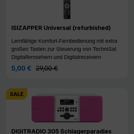
ISIZAPPER Universal (refurbished)
Lernfähige Komfort-Fernbedienung mit extra
großen Tasten zur Steuerung von TechniSat
Digitalfernsehern und Digitalreceivern
Regulärer Preis:
5,00 €
29,00 €
Verkaufspreis:
SALE
DIGITRADIO 305 Schlagerparadies