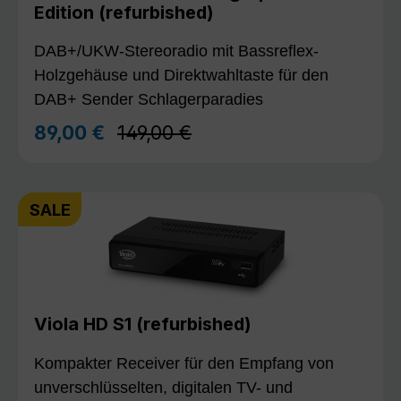
Edition (refurbished)
DAB+/UKW-Stereoradio mit Bassreflex-
Holzgehäuse und Direktwahltaste für den
DAB+ Sender Schlagerparadies
Regulärer Preis:
89,00 €
149,00 €
Verkaufspreis:
SALE
Viola HD S1 (refurbished)
Kompakter Receiver für den Empfang von
unverschlüsselten, digitalen TV- und