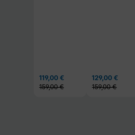
159,00 €
159,00 €
Sommerfeeling
dem perfekten
Sound
Warme Tage, gute Musik und ent
Stunden im Freien. Unsere mobil