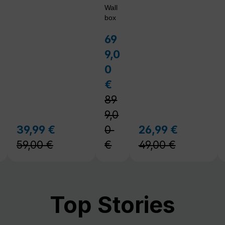
59,00 €
€
49,00 €
Top Stories
Outdoor
noinoi
 mit
spannte
en portablen