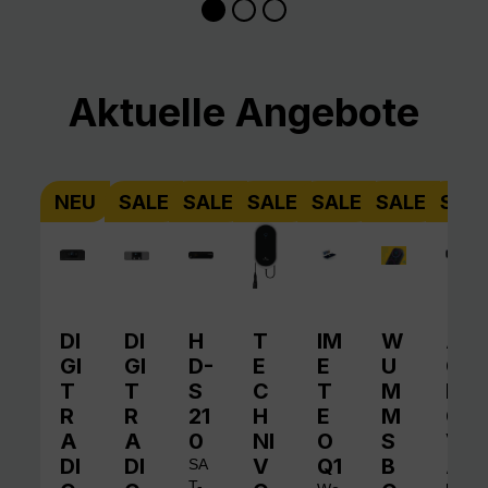
Produktgalerie überspringen
Aktuelle Angebote
NEU
SALE
SALE
SALE
SALE
SALE
SAL
DI
DI
H
T
IM
W
A
GI
GI
D-
E
E
U
QI
T
T
S
C
T
M
N
R
R
21
H
E
M
O
A
A
0
NI
O
S
V
DI
DI
V
Q1
B
A
SA
T-