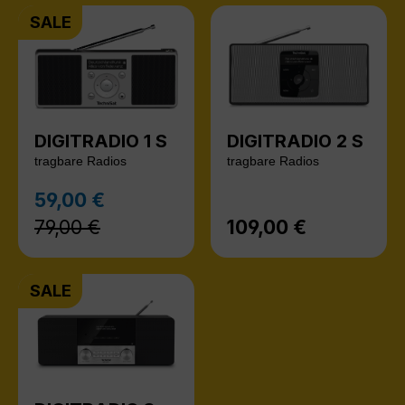
SALE
DIGITRADIO 1 S
DIGITRADIO 2 S
tragbare Radios
tragbare Radios
Regulärer Preis:
59,00 €
Verkaufspreis:
79,00 €
109,00 €
Regulärer Preis:
SALE