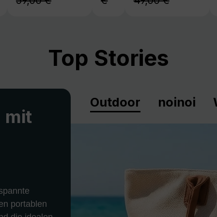
59,00 €
€
49,00 €
Top Stories
Outdoor
noinoi
 mit
spannte
en portablen